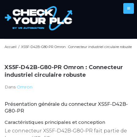
Aller
au
contenu
Accueil
/
XS5F-D42B-G80-PR Omron : Connecteur industriel circulaire robuste
XS5F-D42B-G80-PR Omron : Connecteur
industriel circulaire robuste
Dans
Omron
Présentation générale du connecteur XS5F-D42B-
G80-PR
Caractéristiques principales et conception
Le connecteur XS5F-D42B-G80-PR fait partie de