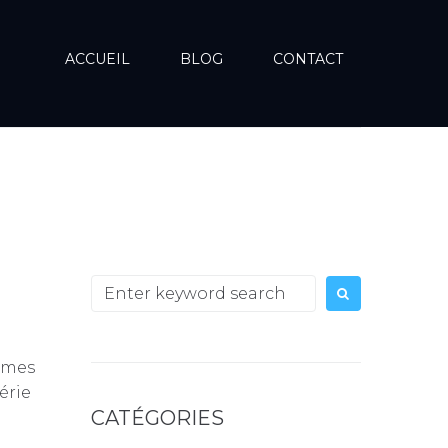
ACCUEIL
BLOG
CONTACT
Search
for:
tèmes
érie
CATÉGORIES