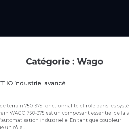
Catégorie :
Wago
 IO industriel avancé
e terrain 750-375Fonctionnalité et rôle dans les sys
rain WAGO 750-375 est un composant essentiel de la s
l'automatisation industrielle. En tant que coupleur
 un rôle...