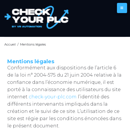
Accueil
/
Mentions légales
Mentions légales
Conformément aux dispositions de l’article 6
de la loi n° 2004-575 du 21 juin 2004 relative à la
confiance dans l’économie numérique, il est
porté à la connaissance des utilisateurs du site
internet
check-your-plc.com
l’identité des
différents intervenants impliqués dans la
création et le suivi de ce site. L’utilisation de ce
site est régie par les conditions énoncées dans
le présent document.