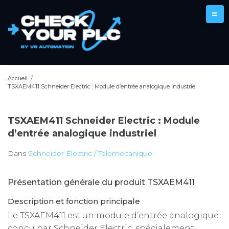
Aller
au
contenu
Accueil
/
TSXAEM411 Schneider Electric : Module d’entrée analogique industriel
TSXAEM411 Schneider Electric : Module
d’entrée analogique industriel
Dans
Schneider Electric / Telemecanique
Présentation générale du produit TSXAEM411
Description et fonction principale
Le TSXAEM411 est un module d’entrée analogique
conçu par Schneider Electric, spécialement