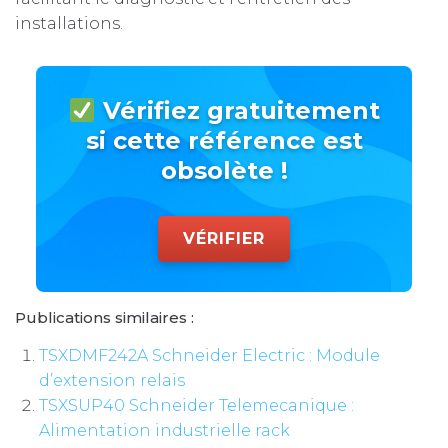
installations.
Vérifiez gratuitement
si cette référence est
obsolète !
VÉRIFIER
Publications similaires :
TSXDMF242A Schneider Electric : Module
d’extension relais
TSXSUP40 Schneider Telemecanique :
Alimentation industrielle rack