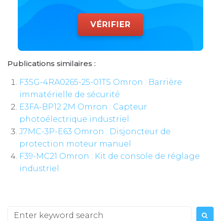
VÉRIFIER
Publications similaires :
F3SG-4RA0265-25-01TS Omron : Barrière
immatérielle de sécurité
E3FA-BP12 2M Omron : Capteur
photoélectrique industriel
J7MC-3P-E63 Omron : Disjoncteur de
protection moteur manuel
F39-MC21 Omron : Kit de console de réglage
industriel
Search