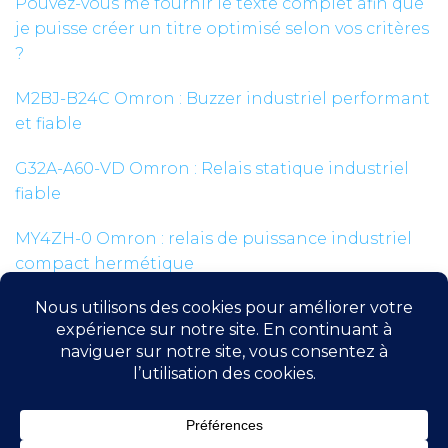
Pouvez-vous me fournir le texte complet afin que
je puisse créer un titre optimisé selon vos critères
?
M2BJ-B24C Omron : Buzzer industriel performant
et fiable
G32A-A60-VD Omron : Relais statique industriel
fiable
MY4ZH-0 Omron : relais de puissance industriel
compact hermétique
EE-SX472 Omron : Capteur photoélectrique à
fente industriel
© 2026 check-your-plc.com |
Mentions légales
|
Politique de