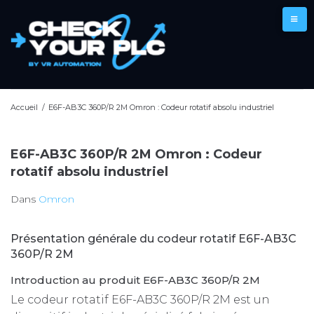
Aller
au
contenu
Accueil
/
E6F-AB3C 360P/R 2M Omron : Codeur rotatif absolu industriel
E6F-AB3C 360P/R 2M Omron : Codeur
rotatif absolu industriel
Dans
Omron
Présentation générale du codeur rotatif E6F-AB3C
360P/R 2M
Introduction au produit E6F-AB3C 360P/R 2M
Le codeur rotatif E6F-AB3C 360P/R 2M est un