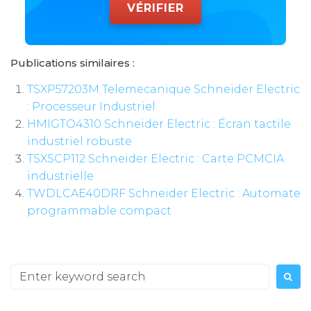
VÉRIFIER
Publications similaires :
TSXP57203M Telemecanique Schneider Electric
: Processeur Industriel
HMIGTO4310 Schneider Electric : Écran tactile
industriel robuste
TSXSCP112 Schneider Electric : Carte PCMCIA
industrielle
TWDLCAE40DRF Schneider Electric : Automate
programmable compact
Search
for: