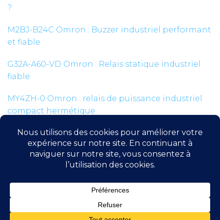
?
M2BJ-B24C Omron : Buzzer industriel performant
et fiable
G32A-A60-VD Omron : Relais statique industriel
fiable
MY4ZH-0 Omron : relais de puissance industriel
compact hermétique
EE-SX472 Omron : Capteur photoélectrique à
fente industriel
© 2026 check-your-plc.com |
Mentions légales
|
Politique de
protection des données
|
Plan du site
|
Contact