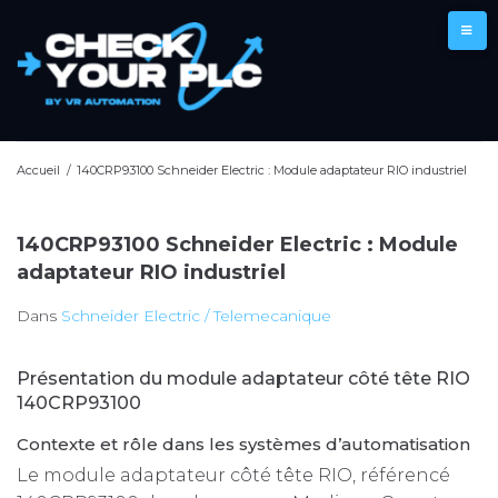
Aller
au
contenu
Accueil
/
140CRP93100 Schneider Electric : Module adaptateur RIO industriel
140CRP93100 Schneider Electric : Module
adaptateur RIO industriel
Dans
Schneider Electric / Telemecanique
Présentation du module adaptateur côté tête RIO
140CRP93100
Contexte et rôle dans les systèmes d’automatisation
Le module adaptateur côté tête RIO, référencé